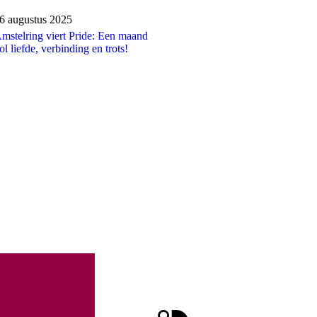
ublicatiedatum:
6 augustus 2025
mstelring viert Pride: Een maand
ol liefde, verbinding en trots!
pagina