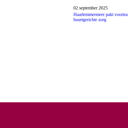
Publicatiedatum:
02 september 2025
Haarlemmermeer pakt voorto
buurtgerichte zorg