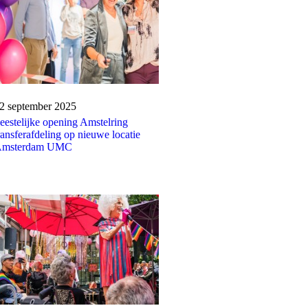
ublicatiedatum:
2 september 2025
eestelijke opening Amstelring
ransferafdeling op nieuwe locatie
msterdam UMC