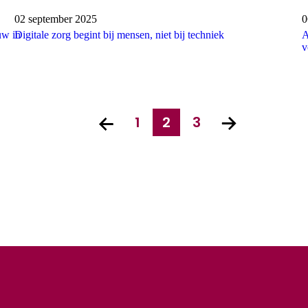
Publicatiedatum:
02 september 2025
P
0
uw in
Digitale zorg begint bij mensen, niet bij techniek
A
v
1
2
3
Vorige pagina
pagina
huidige pagina
pagina
Volgende 