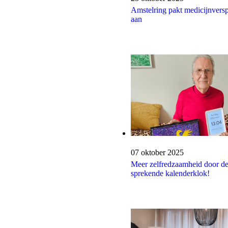
Amstelring pakt medicijnversp
aan
Publicatiedatum:
07 oktober 2025
Meer zelfredzaamheid door d
sprekende kalenderklok!