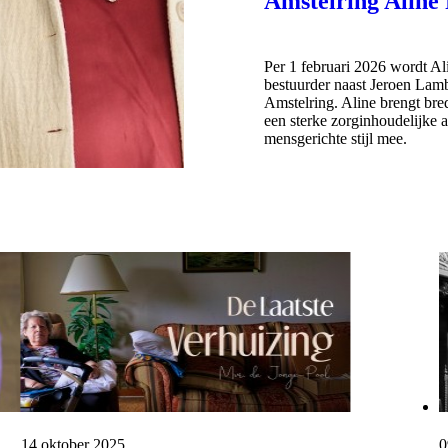
Amstelring Aline
Per 1 februari 2026 wordt Al
bestuurder naast Jeroen Lambr
Amstelring. Aline brengt bred
een sterke zorginhoudelijke 
mensgerichte stijl mee.
Publicatiedatum:
14 oktober 2025
P
0