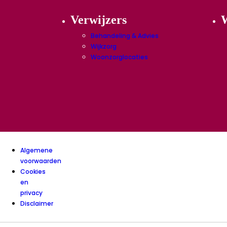
Verwijzers
W
Behandeling & Advies
Wijkzorg
Woonzorglocaties
Algemene
voorwaarden
Cookies
en
privacy
Disclaimer