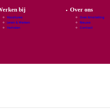
erken bij
Over ons
Vacatures
Over Amstelring
Leren & Werken
Nieuws
Verhalen
Contact