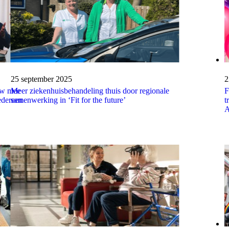
Publicatiedatum:
25 september 2025
P
2
uw mee
Meer ziekenhuisbehandeling thuis door regionale
F
edereen
samenwerking in ‘Fit for the future’
t
A