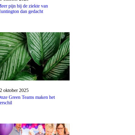
eer pijn bij de ziekte van
untington dan gedacht
ublicatiedatum:
2 oktober 2025
nze Green Teams maken het
erschil