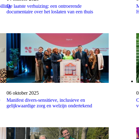
illing
De laatste verhuizing: een ontroerende
M
documentaire over het loslaten van een thuis
H
Publicatiedatum:
06 oktober 2025
P
0
e
Manifest divers-sensitieve, inclusieve en
O
gelijkwaardige zorg en welzijn ondertekend
v