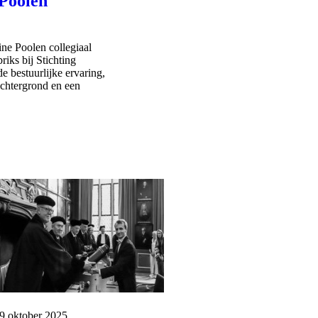
 Poolen
ine Poolen collegiaal
iks bij Stichting
e bestuurlijke ervaring,
achtergrond en een
ublicatiedatum:
9 oktober 2025