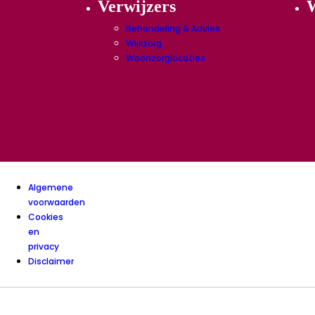
Verwijzers
W
Behandeling & Advies
Wijkzorg
Woonzorglocaties
Algemene
voorwaarden
Cookies
en
privacy
Disclaimer