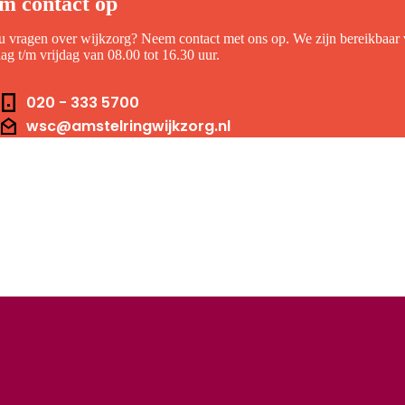
m contact op
u vragen over wijkzorg? Neem contact met ons op. We zijn bereikbaar
g t/m vrijdag van 08.00 tot 16.30 uur.
foonnummer
020 - 333 5700
il
wsc@amstelringwijkzorg.nl