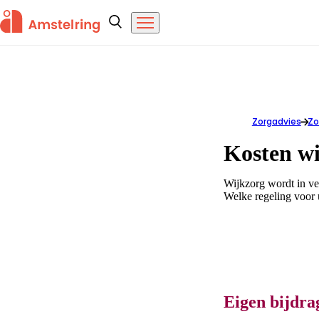
Overslaan en naar de inhoud gaan
Amstelring
Zoeken
Menu
Zorgadvies
Kosten wijkzor
Zo
Kosten w
Wijkzorg wordt in ve
Welke regeling voor u
Eigen bijdra