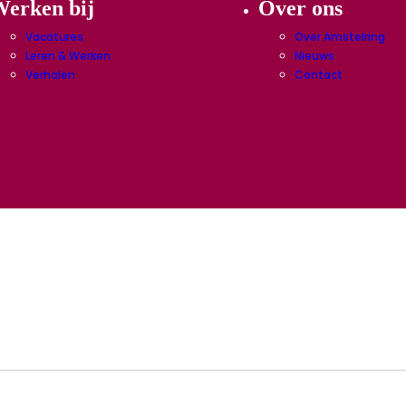
erken bij
Over ons
Vacatures
Over Amstelring
Leren & Werken
Nieuws
Verhalen
Contact