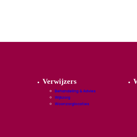
Verwijzers
W
Behandeling & Advies
Wijkzorg
Woonzorglocaties