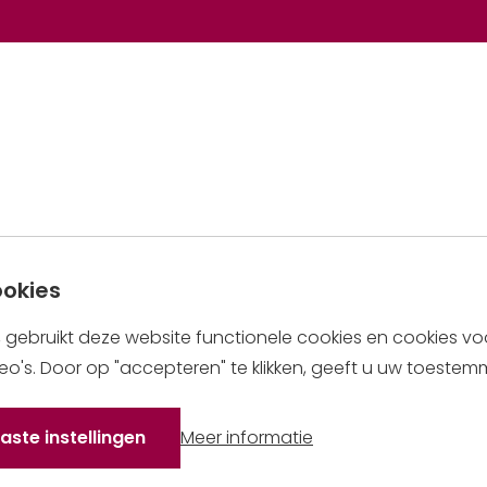
ookies
, gebruikt deze website functionele cookies en cookies v
deo's. Door op "accepteren" te klikken, geeft u uw toestem
aste instellingen
Meer informatie
over cookies op dez
website gebruikt
van cookies om te accepteren