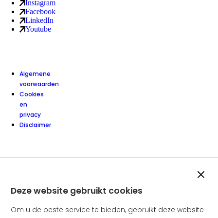
Instagram
Sociale media kanalen
van Amstelring ledenservice (externe link)
Facebook
van Amstelring ledenservice (externe link)
LinkedIn
van Amstelring ledenservice (externe link)
Youtube
van Amstelring ledenservice (externe link)
Algemene
voorwaarden
Cookies
en
privacy
Disclaimer
Slui
Deze website gebruikt cookies
Om u de beste service te bieden, gebruikt deze website