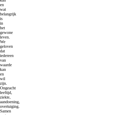
kan
en
wat
belangrijk
is
in
het
gewone
leven.
We
geloven
dat
iedereen
van
waarde
kan
en
wil
zijn.
Ongeacht
leeftijd,
ziekte,
aandoening,
overtuiging.
Samen