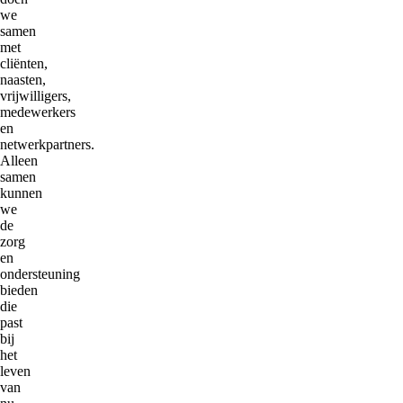
we
samen
met
cliënten,
naasten,
vrijwilligers,
medewerkers
en
netwerkpartners.
Alleen
samen
kunnen
we
de
zorg
en
ondersteuning
bieden
die
past
bij
het
leven
van