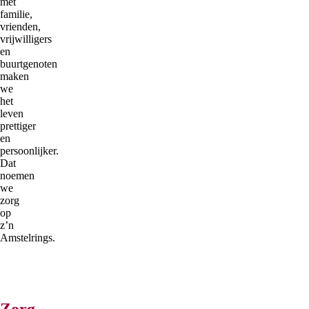
met
familie,
vrienden,
vrijwilligers
en
buurtgenoten
maken
we
het
leven
prettiger
en
persoonlijker.
Dat
noemen
we
zorg
op
z’n
Amstelrings.
Zorg