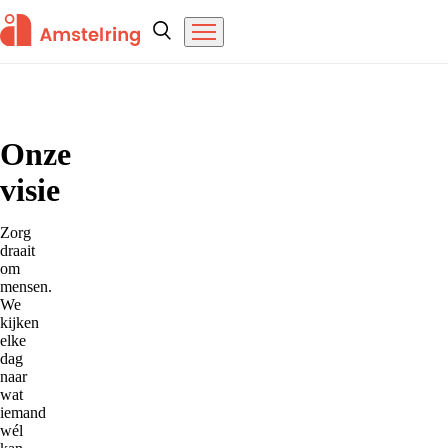
Overslaan en naar de inhoud gaan
Amstelring
Zoeken
Menu
Home
Onze
visie
Zorg
draait
om
mensen.
We
kijken
elke
dag
naar
wat
iemand
wél