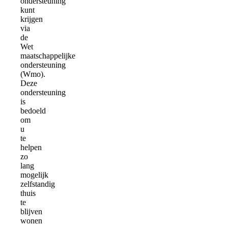
ondersteuning
kunt
krijgen
via
de
Wet
maatschappelijke
ondersteuning
(Wmo).
Deze
ondersteuning
is
bedoeld
om
u
te
helpen
zo
lang
mogelijk
zelfstandig
thuis
te
blijven
wonen