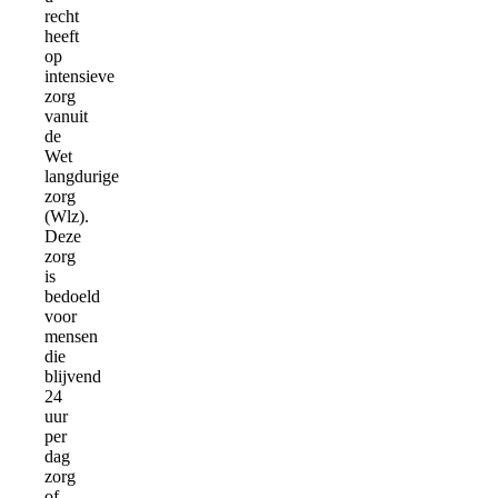
recht
heeft
op
intensieve
zorg
vanuit
de
Wet
langdurige
zorg
(Wlz).
Deze
zorg
is
bedoeld
voor
mensen
die
blijvend
24
uur
per
dag
zorg
of