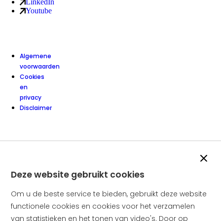
LinkedIn
van Amstelring ledenservice (externe link)
Youtube
van Amstelring ledenservice (externe link)
Algemene
voorwaarden
Cookies
en
privacy
Disclaimer
Slui
Deze website gebruikt cookies
Om u de beste service te bieden, gebruikt deze website
functionele cookies en cookies voor het verzamelen
van statistieken en het tonen van video's. Door op