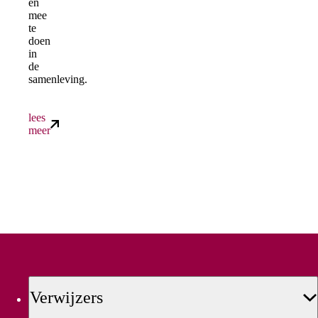
en
mee
te
doen
in
de
samenleving.
lees
meer
Verwijzers