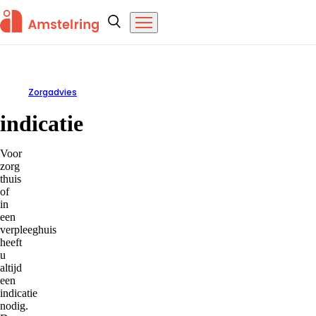
Overslaan en naar de inhoud gaan
Amstelring
Zoeken
Menu
Zorgadvies
indicatie
indicatie
Voor
zorg
thuis
of
in
een
verpleeghuis
heeft
u
altijd
een
indicatie
nodig.