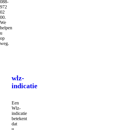
088-
972
02
00.
We
helpen
u
op
weg.
wlz-
indicatie
Een
Wlz-
indicatie
betekent
dat
u