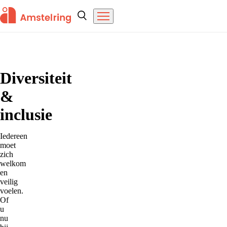
Overslaan en naar de inhoud gaan
Amstelring
Zoeken
Menu
Home
Diversiteit
&
inclusie
Iedereen
moet
zich
welkom
en
veilig
voelen.
Of
u
nu