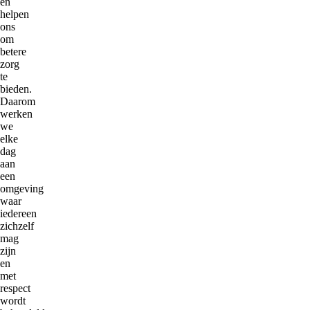
en
helpen
ons
om
betere
zorg
te
bieden.
Daarom
werken
we
elke
dag
aan
een
omgeving
waar
iedereen
zichzelf
mag
zijn
en
met
respect
wordt