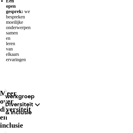
Een
open
gesprek:
we
bespreken
moeilijke
onderwerpen
samen
en
leren
van
elkaars
ervaringen
Meer
Werkgroep
over
Diversiteit
diversiteit
& inclusie
en
inclusie