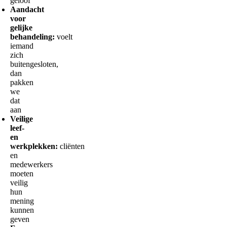
geloof
Aandacht
voor
gelijke
behandeling:
voelt
iemand
zich
buitengesloten,
dan
pakken
we
dat
aan
Veilige
leef-
en
werkplekken:
cliënten
en
medewerkers
moeten
veilig
hun
mening
kunnen
geven