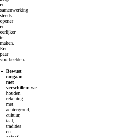
en
samenwerking
steeds
opener
en
eerlijker
te
maken.
Een
paar
voorbeelden:
Bewust
omgaan
met
verschillen:
we
houden
rekening
met
achtergrond,
cultuur,
taal,
tradities
en