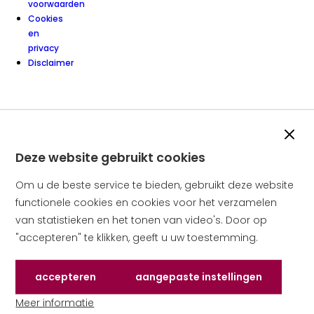
voorwaarden
Cookies
en
privacy
Disclaimer
Slui
Deze website gebruikt cookies
Om u de beste service te bieden, gebruikt deze website
functionele cookies en cookies voor het verzamelen
van statistieken en het tonen van video's. Door op
"accepteren" te klikken, geeft u uw toestemming.
Accepteren
Aangepaste instellingen
de cookies die deze website gebruikt
van cookies om te ac
Meer informatie
over cookies op deze website