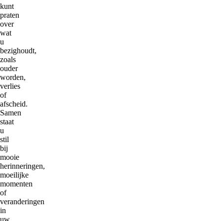
kunt
praten
over
wat
u
bezighoudt,
zoals
ouder
worden,
verlies
of
afscheid.
Samen
staat
u
stil
bij
mooie
herinneringen,
moeilijke
momenten
of
veranderingen
in
uw