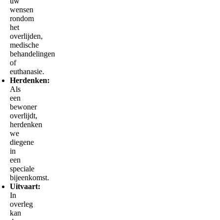
uw
wensen
rondom
het
overlijden,
medische
behandelingen
of
euthanasie.
Herdenken:
Als
een
bewoner
overlijdt,
herdenken
we
diegene
in
een
speciale
bijeenkomst.
Uitvaart:
In
overleg
kan