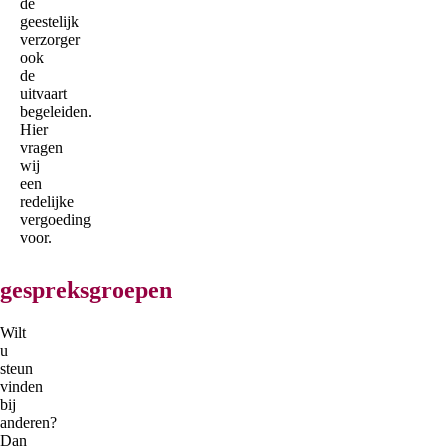
de
geestelijk
verzorger
ook
de
uitvaart
begeleiden.
Hier
vragen
wij
een
redelijke
vergoeding
voor.
gespreksgroepen
Wilt
u
steun
vinden
bij
anderen?
Dan