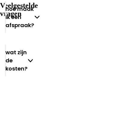
Veelgestelde
Hoe maak
vragen
ik een
afspraak?
Wat zijn
de
kosten?
andere
vragen?
Heeft
u