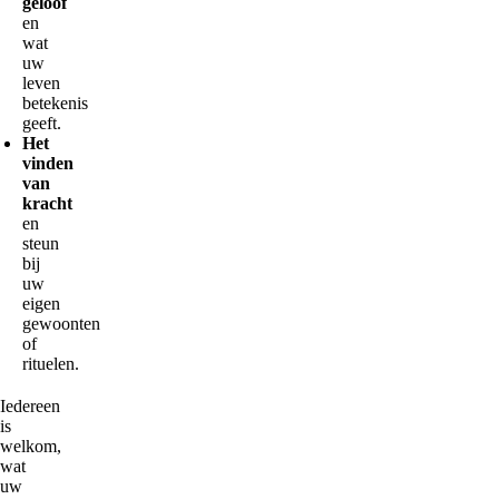
geloof
en
wat
uw
leven
betekenis
geeft.
Het
vinden
van
kracht
en
steun
bij
uw
eigen
gewoonten
of
rituelen.
Iedereen
is
welkom,
wat
uw