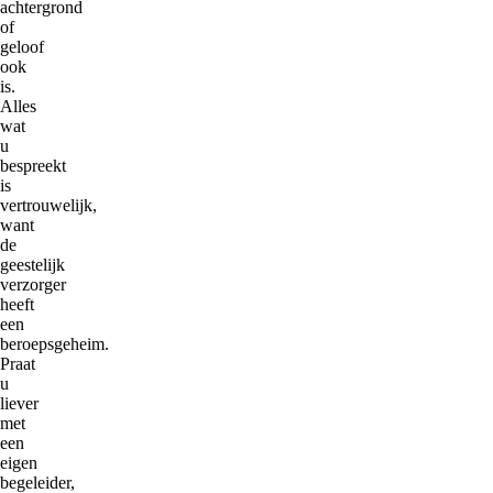
achtergrond
of
geloof
ook
is.
Alles
wat
u
bespreekt
is
vertrouwelijk,
want
de
geestelijk
verzorger
heeft
een
beroepsgeheim.
Praat
u
liever
met
een
eigen
begeleider,