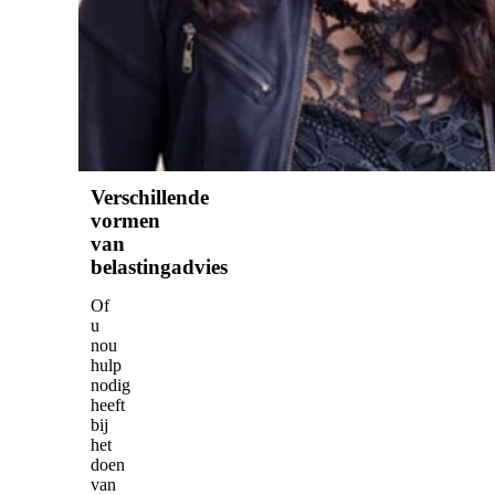
gehele
aangifte
in
orde
maken.
Verschillende
vormen
van
belastingadvies
Of
u
nou
hulp
nodig
heeft
bij
het
doen
van