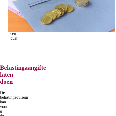
geholpen.
Het
klopt
ieder
jaar
weer
als
een
bus!'
Belastingaangifte
laten
doen
De
belastingadviseur
kan
voor
u
de