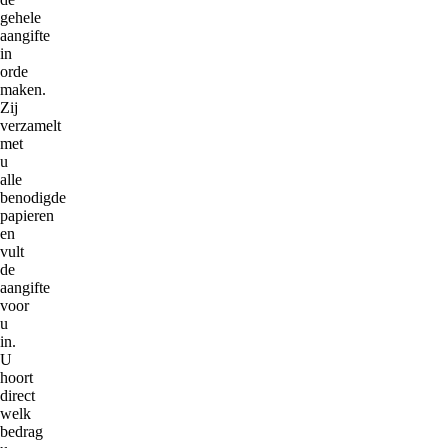
gehele
aangifte
in
orde
maken.
Zij
verzamelt
met
u
alle
benodigde
papieren
en
vult
de
aangifte
voor
u
in.
U
hoort
direct
welk
bedrag