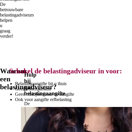
De
betrouwbare
belastingadviseurs
helpen
u
graag
verder!
Waarom
Schakel de belastingadviseur in voor:
Hulp
een
bij
Belastingaangifte bij u thuis
belastingadviseur?
uw
Geen voorrijkosten
belastingaangifte
Geen omkijken naar de aangifte
Ook voor aangifte erfbelasting
De
belastingadviseur
kan
voor
u
de