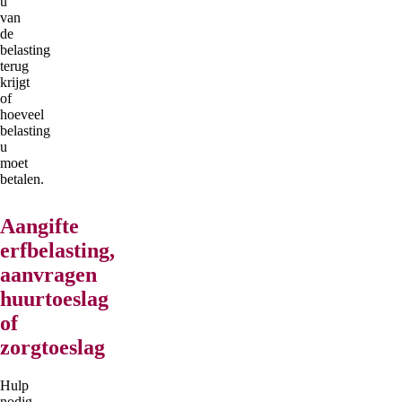
u
van
de
belasting
terug
krijgt
of
hoeveel
belasting
u
moet
betalen.
Aangifte
erfbelasting,
aanvragen
huurtoeslag
of
zorgtoeslag
Hulp
nodig