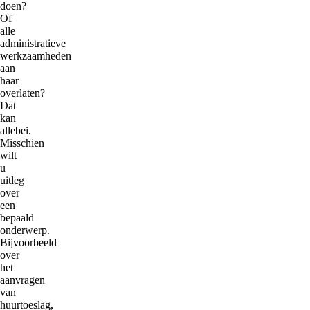
doen?
Of
alle
administratieve
werkzaamheden
aan
haar
overlaten?
Dat
kan
allebei.
Misschien
wilt
u
uitleg
over
een
bepaald
onderwerp.
Bijvoorbeeld
over
het
aanvragen
van
huurtoeslag,