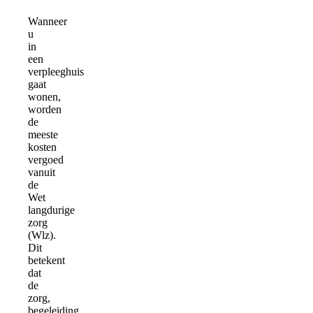
Wanneer
u
in
een
verpleeghuis
gaat
wonen,
worden
de
meeste
kosten
vergoed
vanuit
de
Wet
langdurige
zorg
(Wlz).
Dit
betekent
dat
de
zorg,
begeleiding