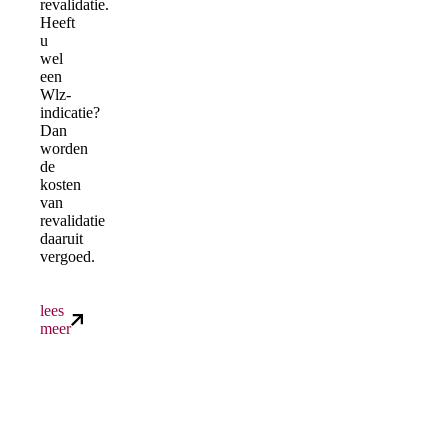
revalidatie.
Heeft
u
wel
een
Wlz-
indicatie?
Dan
worden
de
kosten
van
revalidatie
daaruit
vergoed.
lees
meer
heeft