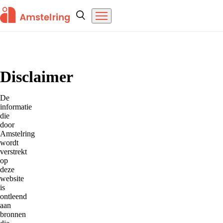
Overslaan en naar de inhoud gaan
Amstelring
Zoeken
Menu
Home
Disclaimer
De
informatie
die
door
Amstelring
wordt
verstrekt
op
deze
website
is
ontleend
aan
bronnen