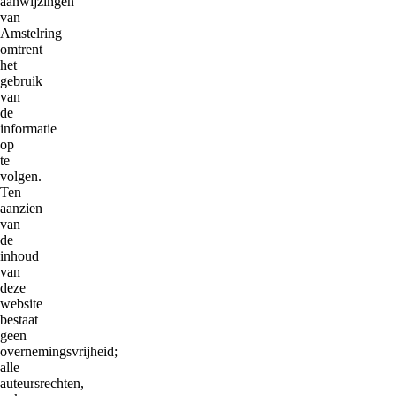
aanwijzingen
van
Amstelring
omtrent
het
gebruik
van
de
informatie
op
te
volgen.
Ten
aanzien
van
de
inhoud
van
deze
website
bestaat
geen
overnemingsvrijheid;
alle
auteursrechten,