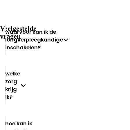
Veelgestelde
Waarvoor kan ik de
vragen
longverpleegkundige
inschakelen?
Welke
zorg
krijg
ik?
Hoe kan ik