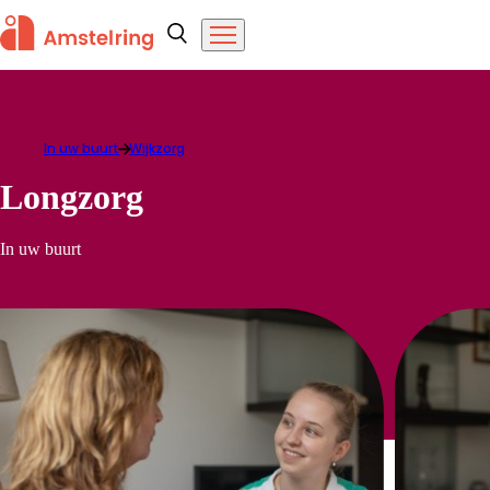
Overslaan en naar de inhoud gaan
Amstelring
Zoeken
Menu
In uw buurt
longzorg
Wijkzorg
Longzorg
In uw buurt