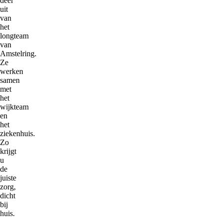
deel
uit
van
het
longteam
van
Amstelring.
Ze
werken
samen
met
het
wijkteam
en
het
ziekenhuis.
Zo
krijgt
u
de
juiste
zorg,
dicht
bij
huis.