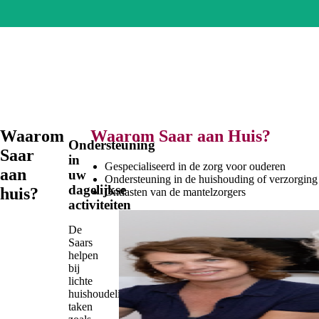
Waarom
Waarom Saar aan Huis?
Ondersteuning
Saar
in
Gespecialiseerd in de zorg voor ouderen
aan
uw
Ondersteuning in de huishouding of verzorging
dagelijkse
huis?
Ontlasten van de mantelzorgers
activiteiten
De
Saars
helpen
bij
lichte
huishoudelijke
taken