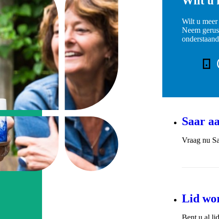
Wilt u
Wilt u meer
Neem gerust
onderstaan
Telefoo
Saar a
Vraag nu Sa
Lid wo
Bent u al l