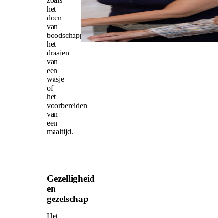
zoals
het
doen
van
boodschappen,
het
draaien
van
een
wasje
of
het
voorbereiden
van
een
maaltijd.
Gezelligheid
en
gezelschap
Het