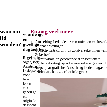
waarom
En nog veel meer
voordelige
lid
en
Amstelring Ledendeals: een uniek en exclusief o
worden?
gezellige
ledenaanbiedingen
dagtochten
Collectiviteitskorting bij zorgverzekeringen v
Zekerheid.
Regelmatig
Betrouwbare en gescreende dienstverleners
organiseert
5% ledenkorting op schadeverzekeringen van 
Amstelring
4x per jaar gratis het Amstelring Ledenmagazin
Ledenservice
1 lidmaatschap voor het hele gezin
voor
haar
leden
een
gezellige
en
originele
dagtocht.