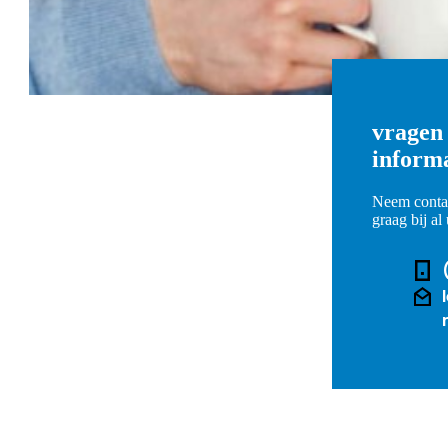
vragen
inform
Neem contac
graag bij a
Telefoo
E-mail