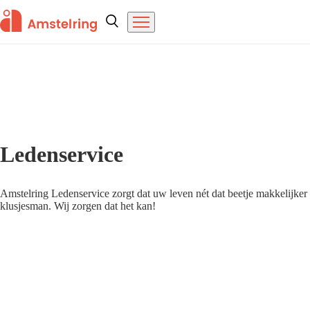
Overslaan en naar de inhoud gaan
Amstelring
Zoeken
Menu
Ledenservice
Amstelring Ledenservice zorgt dat uw leven nét dat beetje makkelijker 
klusjesman. Wij zorgen dat het kan!