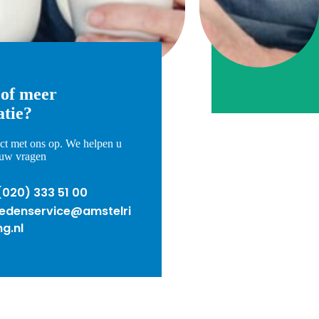
 of meer
atie?
t met ons op. We helpen u
l uw vragen
nnummer
(020) 333 51 00
ledenservice@amstelri
ng.nl