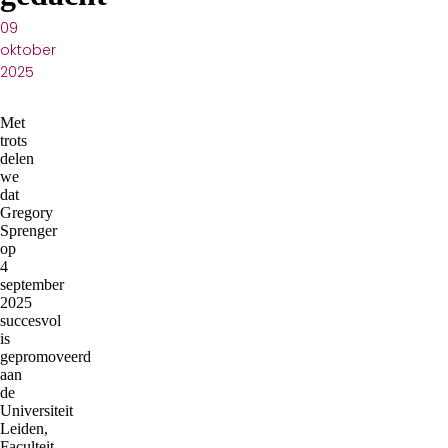
Publicatiedatum:
09
oktober
2025
Met
trots
delen
we
dat
Gregory
Sprenger
op
4
september
2025
succesvol
is
gepromoveerd
aan
de
Universiteit
Leiden,
Faculteit