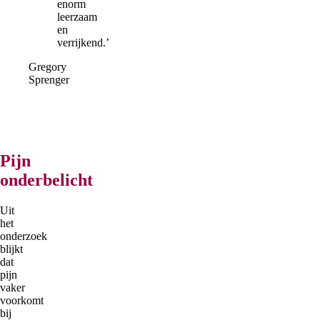
enorm
leerzaam
en
verrijkend.’
Gregory
Sprenger
Pijn
onderbelicht
Uit
het
onderzoek
blijkt
dat
pijn
vaker
voorkomt
bij