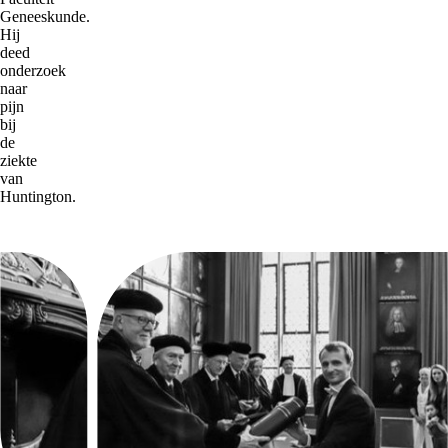
Geneeskunde.
Hij
deed
onderzoek
naar
pijn
bij
de
ziekte
van
Huntington.