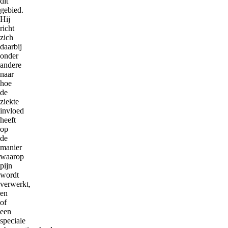
dit
gebied.
Hij
richt
zich
daarbij
onder
andere
naar
hoe
de
ziekte
invloed
heeft
op
de
manier
waarop
pijn
wordt
verwerkt,
en
of
een
speciale