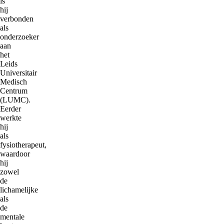
is
hij
verbonden
als
onderzoeker
aan
het
Leids
Universitair
Medisch
Centrum
(LUMC).
Eerder
werkte
hij
als
fysiotherapeut,
waardoor
hij
zowel
de
lichamelijke
als
de
mentale