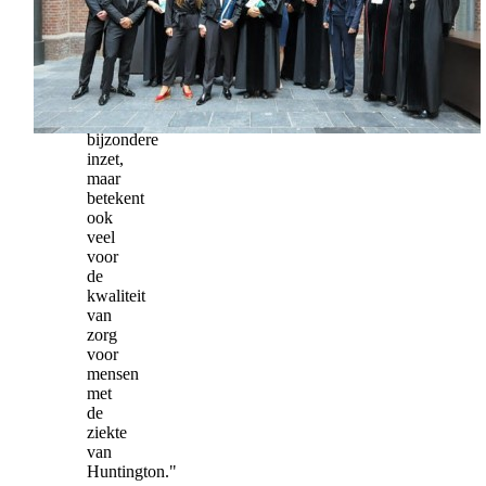
Gregory.
Deze
promotie
onderstreept
niet
alleen
zijn
bijzondere
inzet,
maar
betekent
ook
veel
voor
de
kwaliteit
van
zorg
voor
mensen
met
de
ziekte
van
Huntington."