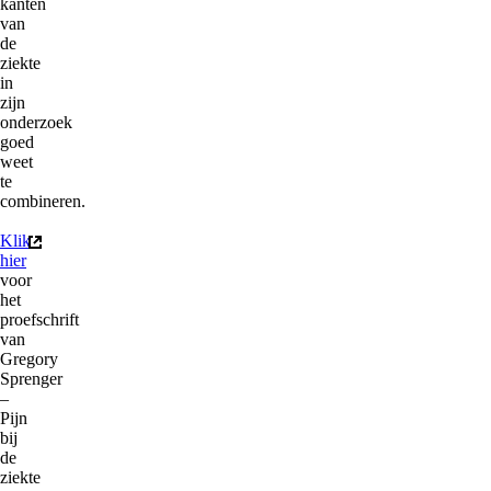
kanten
van
de
ziekte
in
zijn
onderzoek
goed
weet
te
combineren.
Klik
(externe link)
hier
voor
het
proefschrift
van
Gregory
Sprenger
–
Pijn
bij
de
ziekte