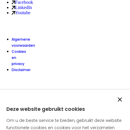
Facebook
van Amstelring ledenservice (externe link)
LinkedIn
van Amstelring ledenservice (externe link)
Youtube
van Amstelring ledenservice (externe link)
Algemene
voorwaarden
Cookies
en
privacy
Disclaimer
Slui
Deze website gebruikt cookies
Om u de beste service te bieden, gebruikt deze website
functionele cookies en cookies voor het verzamelen