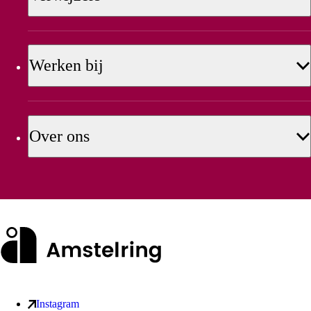
Werken bij
Over ons
Instagram
Sociale media kanalen
van Amstelring ledenservice (externe link)