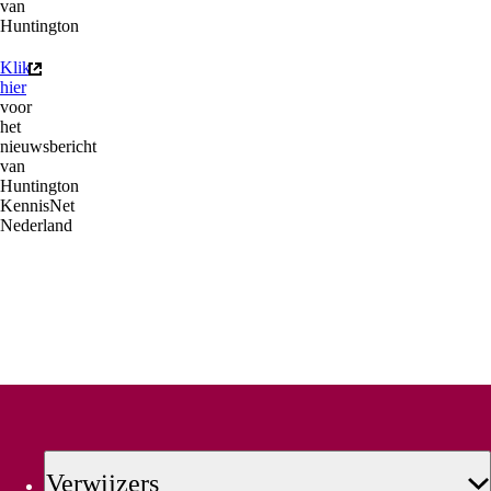
van
Huntington
Klik
(externe link)
hier
voor
het
nieuwsbericht
van
Huntington
KennisNet
Nederland
Verwijzers