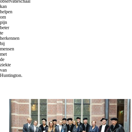
observatieschaal
kan
helpen
om
pijn
beter
te
herkennen
bij
mensen
met
de
ziekte
van
Huntington.
'Ik
ben
enorm
trots
op