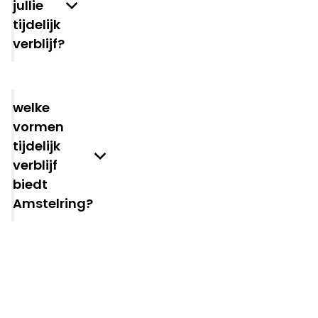
jullie
tijdelijk
verblijf?
Welke
vormen
tijdelijk
verblijf
biedt
Amstelring?
heeft
u