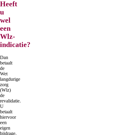
Heeft
u
wel
een
Wlz-
indicatie?
Dan
betaalt
de
Wet
langdurige
zorg
(Wlz)
de
revalidatie.
U
betaalt
hiervoor
een
eigen
bijdrage.