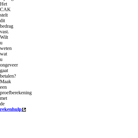
Het
CAK
stelt
dit
bedrag
vast.
Wilt
u
weten
wat
u
ongeveer
gaat
betalen?
Maak
een
proefberekening
met
de
rekenhulp
.
(externe link)