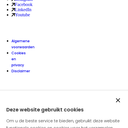
Sociale media kanalen
van Amstelring ledenservice (externe link)
Facebook
van Amstelring ledenservice (externe link)
LinkedIn
van Amstelring ledenservice (externe link)
Youtube
van Amstelring ledenservice (externe link)
Algemene
voorwaarden
Cookies
en
privacy
Disclaimer
Slui
Deze website gebruikt cookies
Om u de beste service te bieden, gebruikt deze website