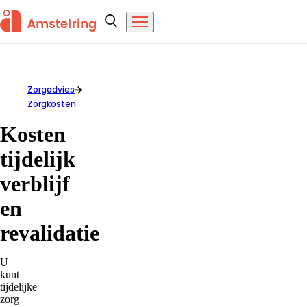
Overslaan en naar de inhoud gaan
Amstelring
Zoeken
Menu
Zorgadvies
Kosten tijdelijk verblijf en revalidatie
Zorgkosten
Kosten
tijdelijk
verblijf
en
revalidatie
U
kunt
tijdelijke
zorg