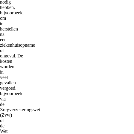
nodig
hebben,
bijvoorbeeld
om
te
herstellen
na
een
ziekenhuisopname
of
ongeval. De
kosten
worden
in
veel
gevallen
vergoed,
bijvoorbeeld
via
de
Zorgverzekeringswet
(Zvw)
of
de
Wet