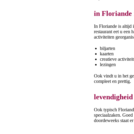
in Floriande i
In Floriande is altij
restaurant eet u een
activiteiten georganis
biljarten
kaarten
creatieve activitei
lezingen
Ook vindt u in het g
compleet en prettig.
levendigheid 
Ook typisch Floriand
speciaalzaken. Goed v
doordeweeks staat er 