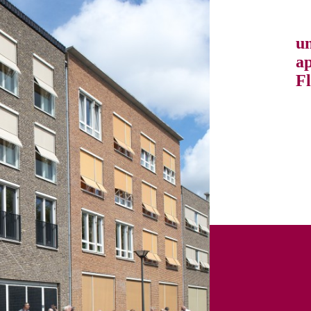
un
a
F