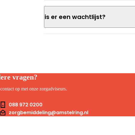
is er een wachtlijst?
ere vragen?
ontact op met onze zorgadviseurs.
foonnummer
088 972 0200
il
zorgbemiddeling@amstelring.nl