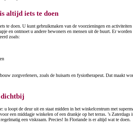
s altijd iets te doen
d iets te doen. U kunt gebruikmaken van de voorzieningen en activiteiten
 hapje en ontmoet u andere bewoners en mensen uit de buurt. Er worden 
eerd zoals:
ten
ebouw zorgverleners, zoals de huisarts en fysiotherapeut. Dat maakt wo
dichtbij
e: u loopt de deur uit en staat midden in het winkelcentrum met superma
oor een middagje winkelen of een drankje op het terras. ’s Zaterdags i
regelmatig een viskraam. Precies! In Floriande is er altijd wat te doen.