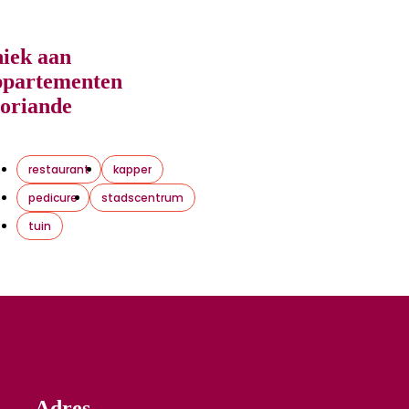
iek aan
ppartementen
loriande
restaurant
kapper
pedicure
stadscentrum
tuin
Adres