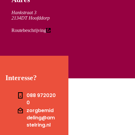
Hankstraat 3
2134DT Hoofddorp
(externe link)
Routebeschrijving
Interesse?
Telefoonnummer
088 972020
0
E-mail
zorgbemid
deling@am
stelring.nl