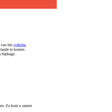
s van het
volledig
riande te komen
 bijdrage.
len. Zo kunt u samen