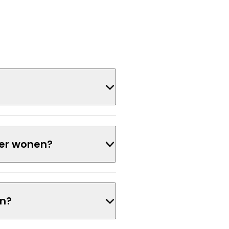
hier wonen?
an?