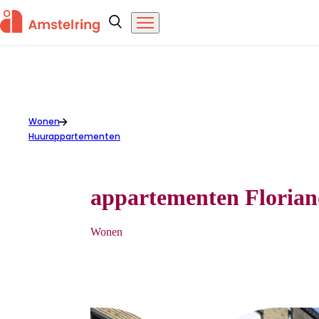
Overslaan en naar de inhoud gaan
Amstelring
Zoeken
Menu
Wonen
appartementen Floriande
Huurappartementen
appartementen Florian
Wonen