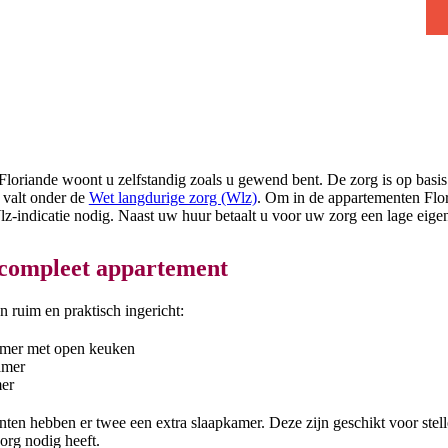
Floriande woont u zelfstandig zoals u gewend bent. De zorg is op basi
 valt onder de
Wet langdurige zorg (Wlz)
. Om in de appartementen Flo
z-indicatie nodig. Naast uw huur betaalt u voor uw zorg een lage eigen
 compleet appartement
 ruim en praktisch ingericht:
mer met open keuken
amer
er
ten hebben er twee een extra slaapkamer. Deze zijn geschikt voor stel
org nodig heeft.