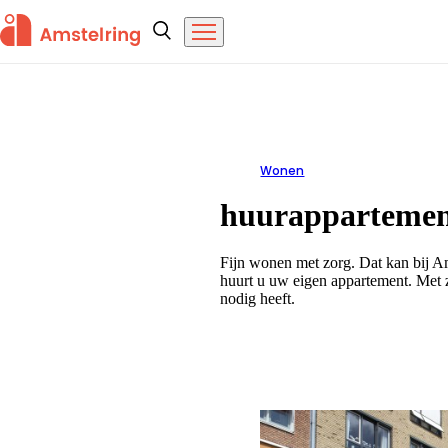
Overslaan en naar de inhoud gaan
Amstelring
Zoeken
Menu
Wonen
Huurappartementen
huurapparteme
Fijn wonen met zorg. Dat kan bij A
huurt u uw eigen appartement. Met z
nodig heeft.