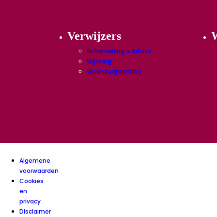
Verwijzers
W
Behandeling & Advies
Wijkzorg
Woonzorglocaties
Algemene
voorwaarden
Cookies
en
privacy
Disclaimer