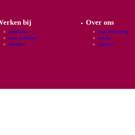
erken bij
Over ons
Vacatures
Over Amstelring
Leren & Werken
Nieuws
Verhalen
Contact