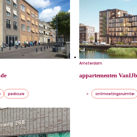
Amsterdam
nde
appartementen VanIJ
r
pedicure
ontmoetingsruimte