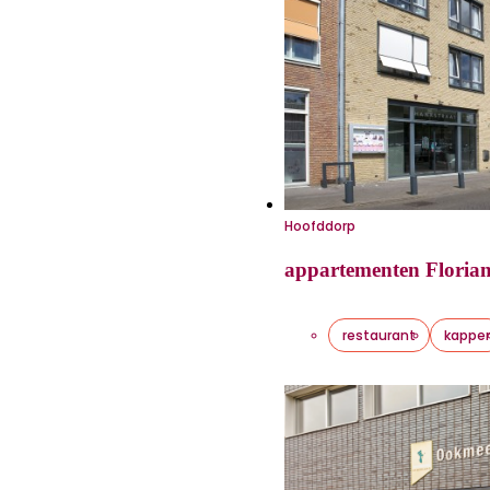
Hoofddorp
appartementen Floria
restaurant
kappe