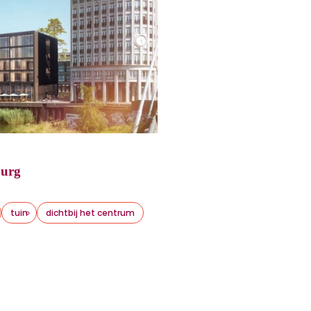
burg
tuin
dichtbij het centrum