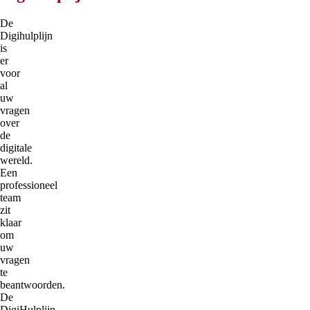
De
Digihulplijn
is
er
voor
al
uw
vragen
over
de
digitale
wereld.
Een
professioneel
team
zit
klaar
om
uw
vragen
te
beantwoorden.
De
DigiHulplijn