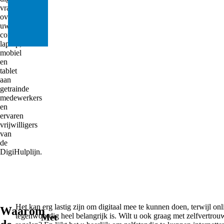
0
vragen
0
over
uw
computer,
laptop,
mobiel
en
tablet
aan
getrainde
medewerkers
en
ervaren
vrijwilligers
van
de
DigiHulplijn.
Het kan erg lastig zijn om digitaal mee te kunnen doen, terwijl onl
Waarom
tegenwoordig heel belangrijk is. Wilt u ook graag met zelfvertro
Met