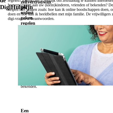
de
regelen? En lijkt het u heerlijk om zelfstandig te kunnen internett
zelfvertrouwen
hoeven vragen aan uw (klein)kinderen, vrienden of bekenden? De
DigiHulplijn
uw
helpen met vragen zoals: hoe kan ik online boodschappen doen, 
online
doen en hoe kan ik beeldbellen met mijn familie. De vrijwilligers 
zaken
digi-vragen te beantwoorden.
regelen
Zelfstandig
internetten
zonder
hulp
te
hoeven
vragen
aan
uw
(klein)kinderen,
vrienden
of
bekenden.
Een