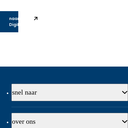
DigiHulplijn.
Naar de
DigiHulplijn!
snel naar
over ons