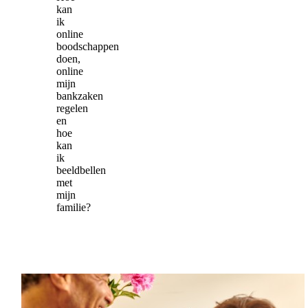
kan
ik
online
boodschappen
doen,
online
mijn
bankzaken
regelen
en
hoe
kan
ik
beeldbellen
met
mijn
familie?
‘Ik
weet