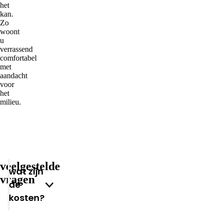
het
kan.
Zo
woont
u
verrassend
comfortabel
met
aandacht
voor
het
milieu.
veelgestelde
wat zijn
vragen
de
kosten?