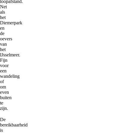
loopafstand.
Net
als
het
Diemerpark
en
de
oevers
van
het
IJsselmeer.
Fijn
voor
een
wandeling
of
om
even
buiten
te
zijn.
De
bereikbaarheid
is