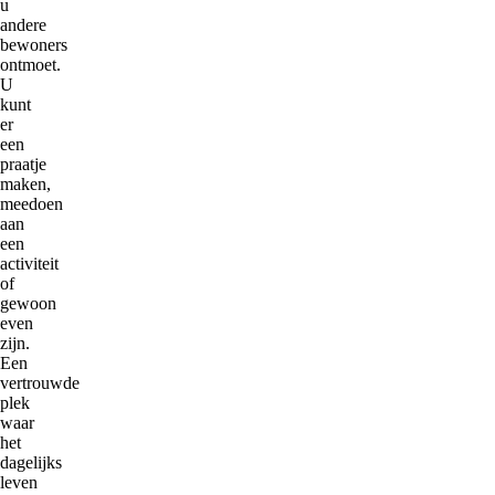
u
andere
bewoners
ontmoet.
U
kunt
er
een
praatje
maken,
meedoen
aan
een
activiteit
of
gewoon
even
zijn.
Een
vertrouwde
plek
waar
het
dagelijks
leven