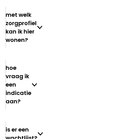
met welk
zorgprofiel
kan ik hier
wonen?
hoe
vraag ik
een
indicatie
aan?
is er een
wachtlijst?