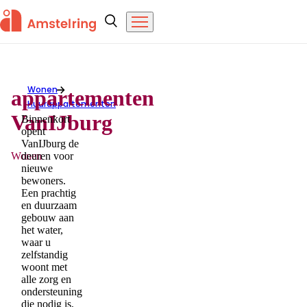
Overslaan en naar de inhoud gaan
Amstelring
Zoeken
Menu
Wonen
appartementen
appartementen VanIJburg
Huurappartementen
VanIJburg
Binnenkort
opent
VanIJburg de
Wonen
deuren voor
nieuwe
bewoners.
Een prachtig
en duurzaam
gebouw aan
het water,
waar u
zelfstandig
woont met
alle zorg en
ondersteuning
die nodig is,