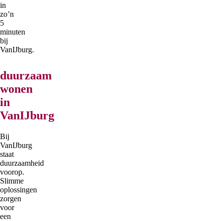
in
zo’n
5
minuten
bij
VanIJburg.
duurzaam
wonen
in
VanIJburg
Bij
VanIJburg
staat
duurzaamheid
voorop.
Slimme
oplossingen
zorgen
voor
een