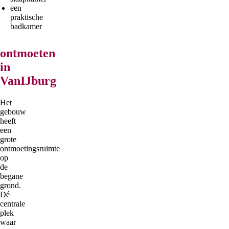
een
praktische
badkamer
ontmoeten
in
VanIJburg
Het
gebouw
heeft
een
grote
ontmoetingsruimte
op
de
begane
grond.
Dé
centrale
plek
waar