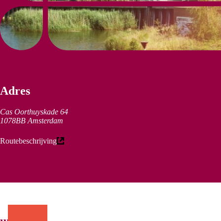
Adres
Cas Oorthuyskade 64
1078BB Amsterdam
(externe link)
Routebeschrijving
uniek