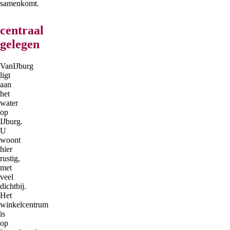
samenkomt.
centraal
gelegen
VanIJburg
ligt
aan
het
water
op
IJburg.
U
woont
hier
rustig,
met
veel
dichtbij.
Het
winkelcentrum
is
op