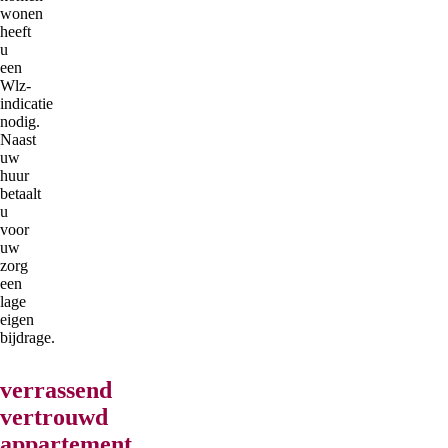
wonen
heeft
u
een
Wlz-
indicatie
nodig.
Naast
uw
huur
betaalt
u
voor
uw
zorg
een
lage
eigen
bijdrage.
verrassend
vertrouwd
appartement