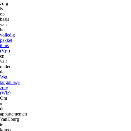
zorg
is
op
basis
van
het
volledig
pakket
thuis
(Vpt)
en
valt
onder
de
Wet
langdurige
zorg
(Wlz)
.
Om
in
de
appartementen
VanIJburg
te
komen