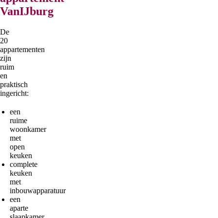
VanIJburg
De
20
appartementen
zijn
ruim
en
praktisch
ingericht:
een
ruime
woonkamer
met
open
keuken
complete
keuken
met
inbouwapparatuur
een
aparte
slaapkamer