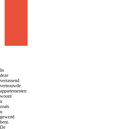
ni
jb
ur
g.
nl
In
deze
verrassend
vertrouwde
appartementen
woont
u
zoals
u
gewend
bent.
De