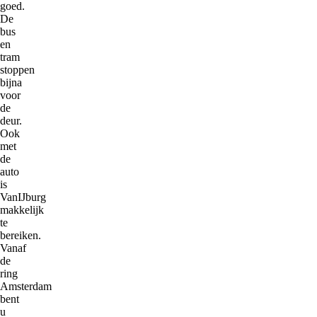
goed.
De
bus
en
tram
stoppen
bijna
voor
de
deur.
Ook
met
de
auto
is
VanIJburg
makkelijk
te
bereiken.
Vanaf
de
ring
Amsterdam
bent
u