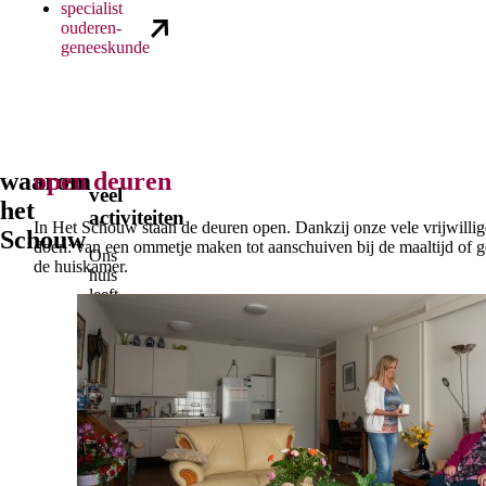
specialist
ouderen­
geneeskunde
waarom
open deuren
veel
het
activiteiten
In Het Schouw staan de deuren open. Dankzij onze vele vrijwilligers 
Schouw
doen: van een ommetje maken tot aanschuiven bij de maaltijd of 
Ons
de huiskamer.
huis
leeft,
op
elk
moment
van
de
dag.
Er
is
er