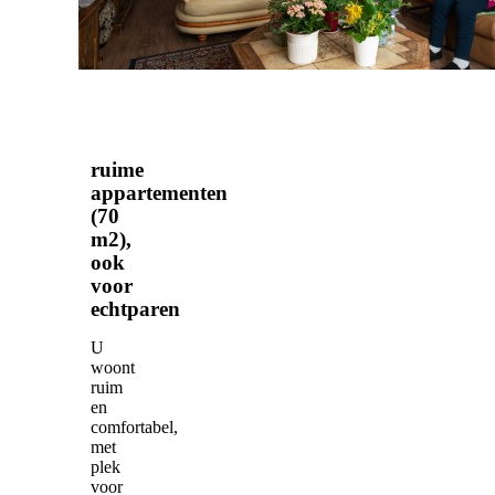
altijd
iets
te
doen.
ruime
appartementen
(70
m2),
ook
voor
echtparen
U
woont
ruim
en
comfortabel,
met
plek
voor