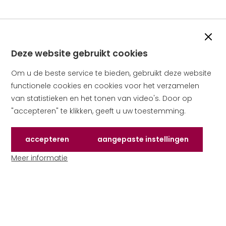
Slui
Deze website gebruikt cookies
Om u de beste service te bieden, gebruikt deze website
functionele cookies en cookies voor het verzamelen
van statistieken en het tonen van video's. Door op
"accepteren" te klikken, geeft u uw toestemming.
Accepteren
Aangepaste instellingen
de cookies die deze website gebruikt
van cookies om te ac
Meer informatie
over cookies op deze website