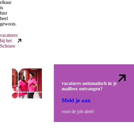
elkaar
is
hier
heel
gewoon.
vacatures
bij het
Schouw
vacatures automatisch in je
mailbox ontvangen?
Meld je aan
voor de job alert!