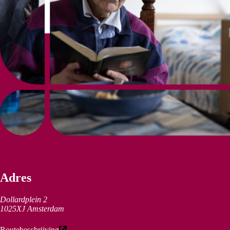
Adres
Dollardplein 2
1025XJ Amsterdam
(externe link)
Routebeschrijving