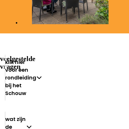
veelgestelde
klik hier
vragen
voor een
rondleiding
bij het
Schouw
wat zijn
de