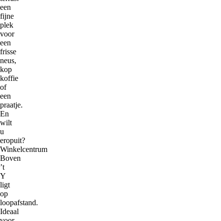
een
fijne
plek
voor
een
frisse
neus,
kop
koffie
of
een
praatje.
En
wilt
u
eropuit?
Winkelcentrum
Boven
’t
Y
ligt
op
loopafstand.
Ideaal
voor