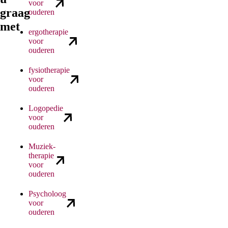
voor
graag
ouderen
met
ergotherapie
voor
ouderen
fysiotherapie
voor
ouderen
Logopedie
voor
ouderen
Muziek­
therapie
voor
ouderen
Psycholoog
voor
ouderen