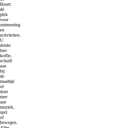
Buurt:
dé
plek
voor
ontmoeting
en
activiteiten.
U
drinkt
hier
koffie,
schuift
aan
bij
de
maaltijd
of
doet
mee
aan
muziek,
spel
of
bewegen.
Alles