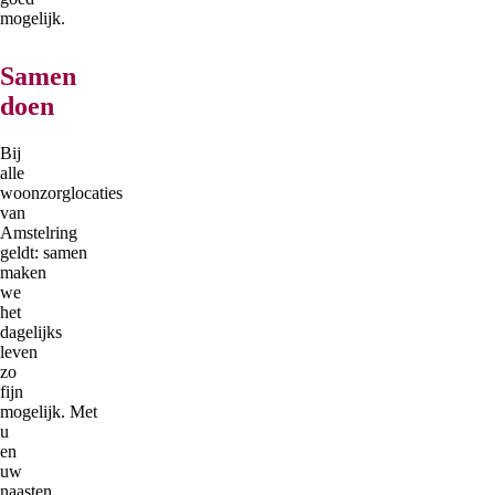
mogelijk.
Samen
doen
Bij
alle
woonzorglocaties
van
Amstelring
geldt: samen
maken
we
het
dagelijks
leven
zo
fijn
mogelijk. Met
u
en
uw
naasten,