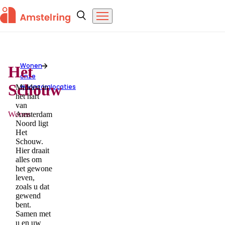
Overslaan en naar de inhoud gaan
Amstelring
Zoeken
Menu
Wonen
Het
onze
Het Schouw
Schouw
woonzorglocaties
Midden in
het hart
van
Wonen
Amsterdam
Noord ligt
Het
Schouw.
Hier draait
alles om
het gewone
leven,
zoals u dat
gewend
bent.
Samen met
u en uw