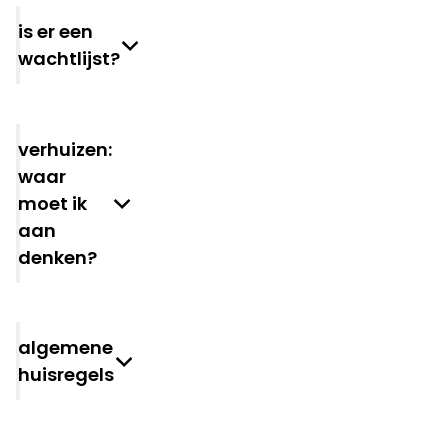
is er een
wachtlijst?
verhuizen:
waar
moet ik
aan
denken?
algemene
huisregels