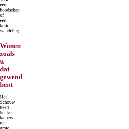
een
boodschap
of
een
korte
wandeling.
Wonen
zoals
u
dat
gewend
bent
Het
Schouw
heeft
lichte
kamers
met
grote