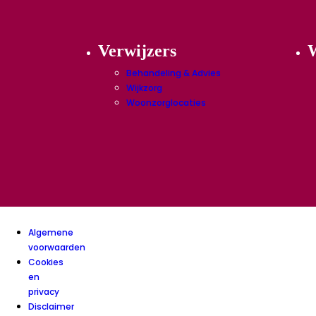
Verwijzers
W
Behandeling & Advies
Wijkzorg
Woonzorglocaties
Algemene
voorwaarden
Cookies
en
privacy
Disclaimer