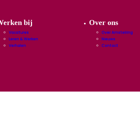
erken bij
Over ons
Vacatures
Over Amstelring
Leren & Werken
Nieuws
Verhalen
Contact