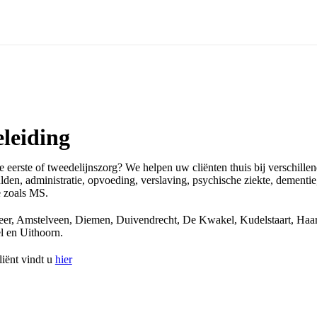
leiding
e eerste of tweedelijnszorg? We helpen uw cliënten thuis bij verschill
lden, administratie, opvoeding, verslaving, psychische ziekte, dementie
e zoals MS.
er, Amstelveen, Diemen, Duivendrecht, De Kwakel, Kudelstaart, Haa
l en Uithoorn.
liënt vindt u
hier