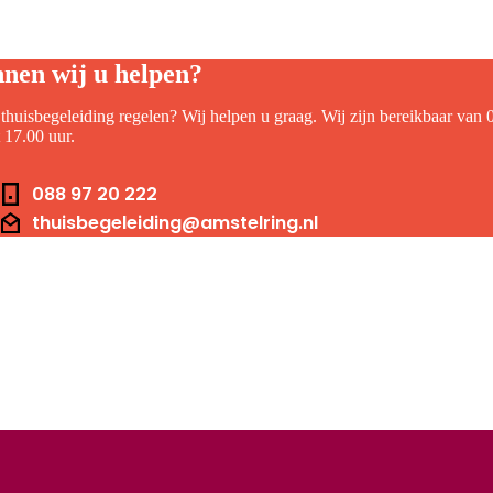
nen wij u helpen?
 thuisbegeleiding regelen? Wij helpen u graag. Wij zijn bereikbaar van 
t 17.00 uur.
foonnummer
088 97 20 222
il
thuisbegeleiding@amstelring.nl