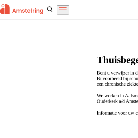
Overslaan en naar de inhoud gaan
Amstelring
Zoeken
Menu
Home
Thuisbege
Bent u verwijzer in d
Bijvoorbeeld bij schu
een chronische ziekt
We werken in Aalsme
Ouderkerk a/d Amste
Informatie voor uw c