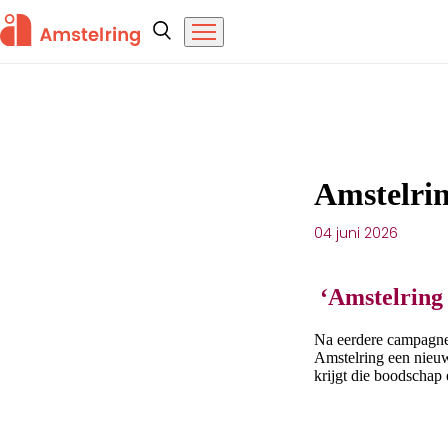
Overslaan en naar de inhoud gaan
Amstelring
Zoeken
Menu
Amstelring la
Amstelri
Publicatiedatum:
04 juni 2026
‘Amstelring 
Na eerdere campagnes 
Amstelring een nieu
krijgt die boodschap