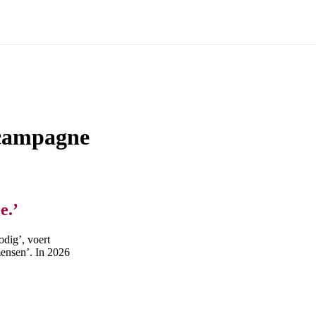
tcampagne
e.’
odig’, voert
ensen’. In 2026