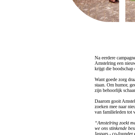
Na eerdere campagnes 
Amstelring een nieu
krijgt die boodschap
Want goede zorg draai
staan. Om humor, ge
zijn behoorlijk schaar
Daarom gooit Amstelri
zoeken mee naar nieu
van familieleden tot v
“Amstelring zoekt m
we ons stinkende best
Jaspars - co-founder