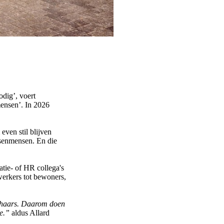
odig’, voert
ensen’. In 2026
even stil blijven
senmensen. En die
atie- of HR collega's
werkers tot bewoners,
chaars. Daarom doen
ee.”
aldus Allard