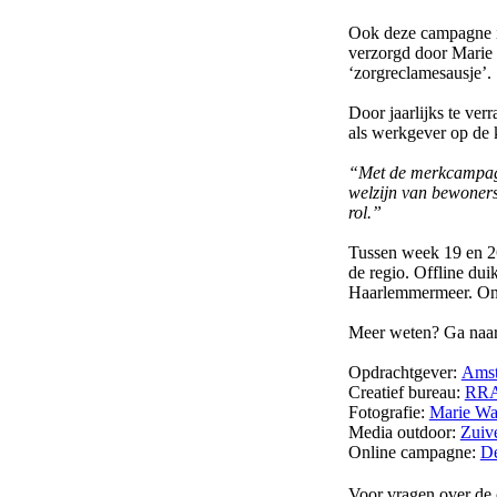
Ook deze campagne i
verzorgd door Marie 
‘zorgreclamesausje’.
Door jaarlijks te ver
als werkgever op de 
“Met de merkcampagne
welzijn van bewoners
rol.”
Tussen week 19 en 26
de regio. Offline du
Haarlemmermeer. Ond
Meer weten? Ga naa
Opdrachtgever:
Amst
Creatief bureau:
RR
Fotografie:
Marie Wa
Media outdoor:
Zuiv
Online campagne:
De
Voor vragen over de 