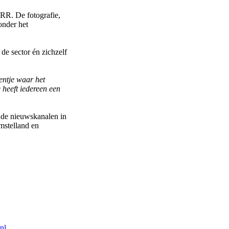
RR. De fotografie,
onder het
de sector én zichzelf
entje waar het
 heeft iedereen een
ende nieuwskanalen in
mstelland en
nl