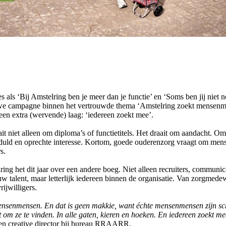
als ‘Bij Amstelring ben je meer dan je functie’ en ‘Soms ben jij niet n
we campagne binnen het vertrouwde thema ‘Amstelring zoekt mensenm
 een extra (wervende) laag: ‘iedereen zoekt mee’.
t niet alleen om diploma’s of functietitels. Het draait om aandacht. Om 
duld en oprechte interesse. Kortom, goede ouderenzorg vraagt om men
s.
ng het dit jaar over een andere boeg. Niet alleen recruiters, communic
w talent, maar letterlijk iedereen binnen de organisatie. Van zorgmede
rijwilligers.
ensenmensen. En dat is geen makkie, want échte mensenmensen zijn s
 om ze te vinden. In alle gaten, kieren en hoeken. En iedereen zoekt m
 en creative director bij bureau RRAARR.