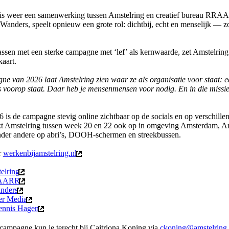
s weer een samenwerking tussen Amstelring en creatief bureau RRAA
Wanders, speelt opnieuw een grote rol: dichtbij, echt en menselijk — z
rassen met een sterke campagne met ‘lef’ als kernwaarde, zet Amstelring 
kaart.
 van 2026 laat Amstelring zien waar ze als organisatie voor staat: e
 voorop staat. Daar heb je mensenmensen voor nodig. En in die missie
 is de campagne stevig online zichtbaar op de socials en op verschill
ikt Amstelring tussen week 20 en 22 ook op in omgeving Amsterdam, A
er andere op abri’s, DOOH-schermen en streekbussen.
r
werkenbijamstelring.nl
(externe link)
elring
(externe link)
AARR
(externe link)
nders
(externe link)
er Media
(externe link)
nnis Hagen
(externe link)
campagne kun je terecht bij Caitriona Koning via
ckoning@amstelring.