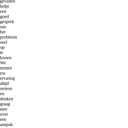
gevallen
helpt
een
goed
gesprek
om
het
probleem
snel
op
te
lossen.
We
nemen
uw
ervaring
altijd
serieus
en
denken
graag
mee
over
een
aanpak