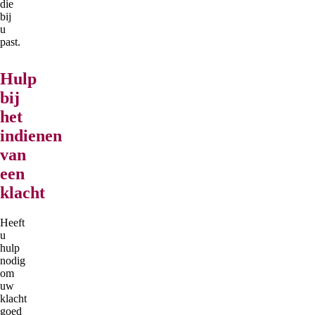
die
bij
u
past.
Hulp
bij
het
indienen
van
een
klacht
Heeft
u
hulp
nodig
om
uw
klacht
goed