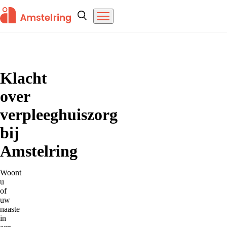
Overslaan en naar de inhoud gaan
Amstelring
Zoeken
Menu
Home
Klacht
over
verpleeghuiszorg
bij
Amstelring
Woont
u
of
uw
naaste
in