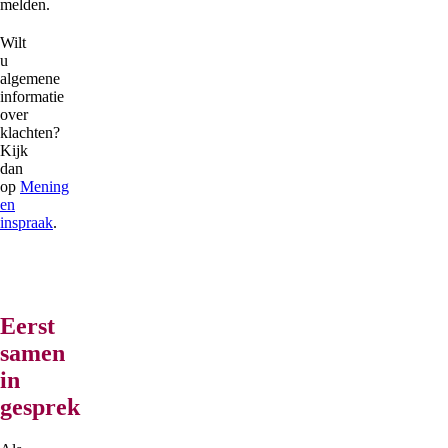
melden.
Wilt
u
algemene
informatie
over
klachten?
Kijk
dan
op
Mening
en
inspraak
.
Eerst
samen
in
gesprek