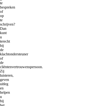
te
bespreken
of
op
te
schrijven?
Dan
kunt
u
terecht
bij
de
klachtondersteuner
of
de
cliëntenvertrouwenspersoon.
Zij
luisteren,
geven
uitleg
en
helpen
u
bij
het