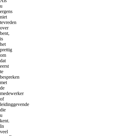
Als
u
ergens
niet
tevreden
over
bent,
is
het
prettig
om
dat
eerst
te
bespreken
met
de
medewerker
of
leidinggevende
die
u
kent.
In
veel