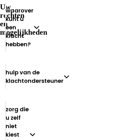
Uw
Waarover
rechten
kunt u
en
een
mogelijkheden
klacht
hebben?
Hulp van de
klachtondersteuner
Zorg die
u zelf
niet
kiest