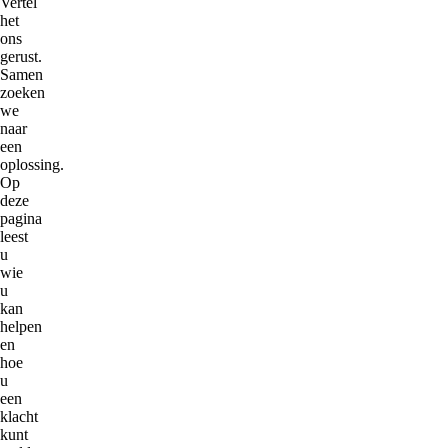
Vertel
het
ons
gerust.
Samen
zoeken
we
naar
een
oplossing.
Op
deze
pagina
leest
u
wie
u
kan
helpen
en
hoe
u
een
klacht
kunt