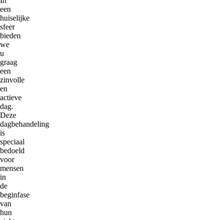
In
een
huiselijke
sfeer
bieden
we
u
graag
een
zinvolle
en
actieve
dag.
Deze
dagbehandeling
is
speciaal
bedoeld
voor
mensen
in
de
beginfase
van
hun