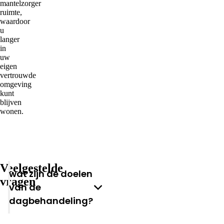
mantelzorger
ruimte,
waardoor
u
langer
in
uw
eigen
vertrouwde
omgeving
kunt
blijven
wonen.
Veelgestelde
Wat zijn de doelen
vragen
van de
dagbehandeling?