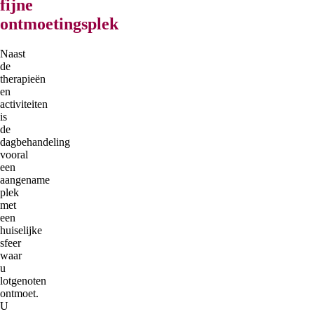
fijne
ontmoetingsplek
Naast
de
therapieën
en
activiteiten
is
de
dagbehandeling
vooral
een
aangename
plek
met
een
huiselijke
sfeer
waar
u
lotgenoten
ontmoet.
U