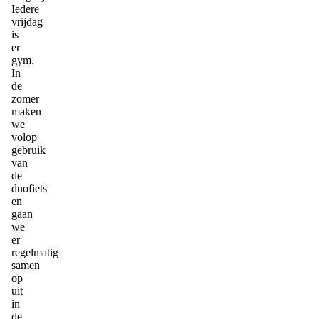
Iedere
vrijdag
is
er
gym.
In
de
zomer
maken
we
volop
gebruik
van
de
duofiets
en
gaan
we
er
regelmatig
samen
op
uit
in
de