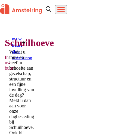
Overslaan en naar de inhoud gaan
Amstelring
Zoeken
Menu
In uw
Schuilhoeve
buurt
Schuilhoeve
club
Woont u
In
thuis en
amstelring
uw
heeft u
buurt
behoefte aan
gezelschap,
structuur en
een fijne
invulling van
de dag?
Meld u dan
aan voor
onze
dagbesteding
bij
Schuilhoeve.
Ook bij