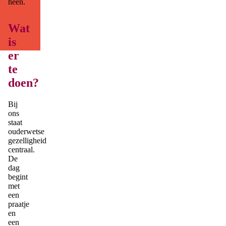
heen.
g.
nl
Wat
is
er
te
doen?
Bij
ons
staat
ouderwetse
gezelligheid
centraal.
De
dag
begint
met
een
praatje
en
een