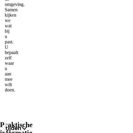
omgeving.
Samen
kijken
we
wat
bij
u
past.
U
bepaalt
zelf
waar
u
aan
mee
wilt
doen.
Praktische
Tijden
informatie