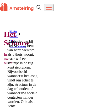
Overslaan en naar de inhoud gaan
Amstelring
Zoeken
Menu
In uw
Het
buurt
Het Schouw
Schouw
club
Dagbesteding bij
Het Schouw bent u
amstelring
van harte welkom
In
als u thuis woont,
uw
maar wel een
buurt
steuntje in de rug
kunt gebruiken.
Bijvoorbeeld
wanneer u het lastig
vindt om actief te
zijn, structuur in de
dag te houden of
wanneer uw sociale
contacten minder
worden. Ook als u
lichte