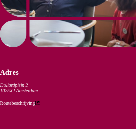
Adres
Dollardplein 2
1025XJ Amsterdam
(externe link)
Routebeschrijving