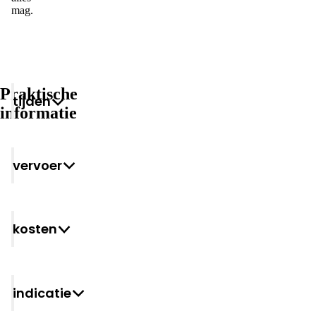
mag.
Praktische
Tijden
informatie
Vervoer
Kosten
Indicatie