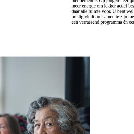
met dementie. Op jongere leeftijd
meer energie om lekker actief bez
daar alle ruimte voor. U bent wel
prettig vindt om samen te zijn me
een verrassend programma én een