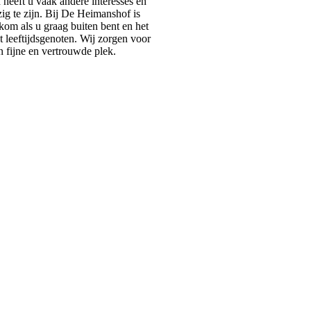
 heeft u vaak andere interesses en
ig te zijn. Bij De Heimanshof is
kom als u graag buiten bent en het
t leeftijdsgenoten. Wij zorgen voor
 fijne en vertrouwde plek.