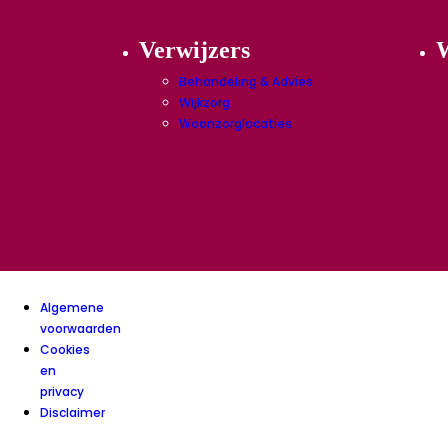
Verwijzers
W
Behandeling & Advies
Wijkzorg
Woonzorglocaties
Algemene
voorwaarden
Cookies
en
privacy
Disclaimer