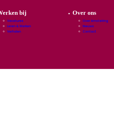
erken bij
Over ons
Vacatures
Over Amstelring
Leren & Werken
Nieuws
Verhalen
Contact