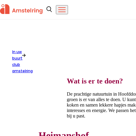
Overslaan en naar de inhoud gaan
Amstelring
Zoeken
Menu
In uw
buurt
Heimanshof
club
amstelring
Wat is er te doen?
De prachtige natuurtuin in Hoofddo
groen is er van alles te doen. U kunt
koken en samen lekkere hapjes maken
interesses en energie. We passen h
bij u past.
Heimanshof