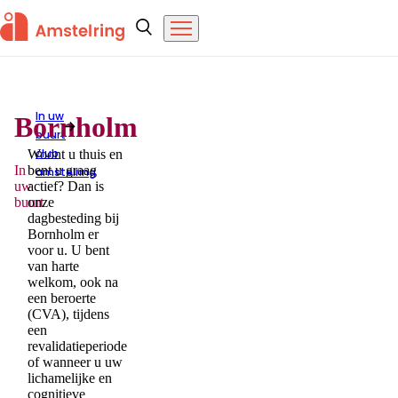
Overslaan en naar de inhoud gaan
Amstelring
Zoeken
Menu
In uw
Bornholm
buurt
Bornholm
club
Woont u thuis en
In
bent u graag
amstelring
uw
actief? Dan is
buurt
onze
dagbesteding bij
Bornholm er
voor u. U bent
van harte
welkom, ook na
een beroerte
(CVA), tijdens
een
revalidatieperiode
of wanneer u uw
lichamelijke en
cognitieve