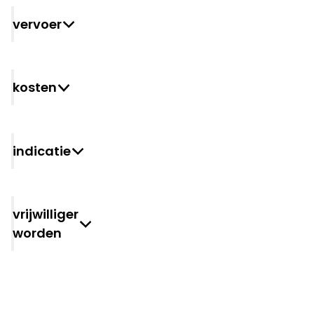
Vervoer
Kosten
Indicatie
vrijwilliger
worden