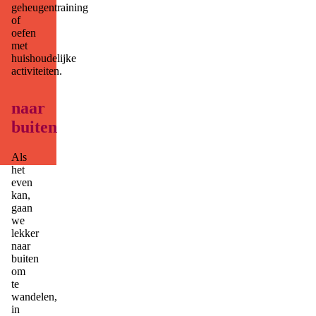
geheugentraining
a
of
m
oefen
st
met
el
huishoudelijke
activiteiten.
ri
n
g.
naar
nl
buiten
Als
het
even
kan,
gaan
we
lekker
naar
buiten
om
te
wandelen,
in