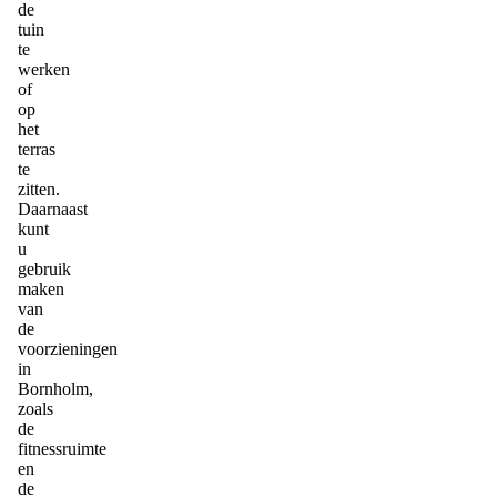
de
tuin
te
werken
of
op
het
terras
te
zitten.
Daarnaast
kunt
u
gebruik
maken
van
de
voorzieningen
in
Bornholm,
zoals
de
fitnessruimte
en
de