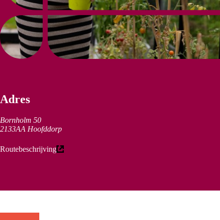
Adres
Bornholm 50
2133AA Hoofddorp
(externe link)
Routebeschrijving