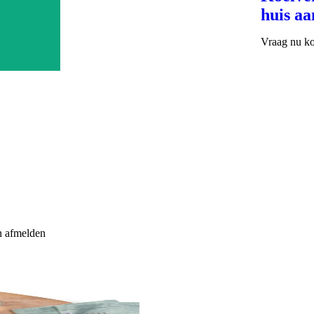
huis a
Vraag nu ko
n afmelden