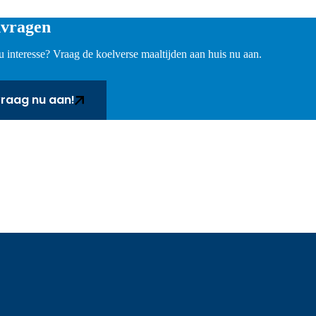
vragen
u interesse? Vraag de koelverse maaltijden aan huis nu aan.
Vraag nu aan!