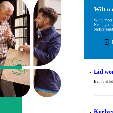
Wilt u
Wilt u meer
Neem gerust
onderstaan
Telefoo
Lid wo
Bent u al l
Koelve