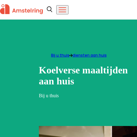
Overslaan en naar de inhoud gaan
Amstelring
Zoeken
Menu
Bij u thuis
Koelverse maaltijden aan huis
diensten aan huis
Koelverse maaltijden
aan huis
Bij u thuis