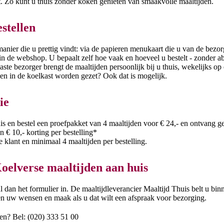
. Zo kunt u thuis zonder koken genieten van smaakvolle maaltijden.
stellen
anier die u prettig vindt: via de papieren menukaart die u van de bezor
 in de webshop. U bepaalt zelf hoe vaak en hoeveel u bestelt - zonder 
ste bezorger brengt de maaltijden persoonlijk bij u thuis, wekelijks o
den in de koelkast worden gezet? Ook dat is mogelijk.
ie
s en bestel een proefpakket van 4 maaltijden voor € 24,- en ontvang g
€ 10,- korting per bestelling*
klant en minimaal 4 maaltijden per bestelling.
elverse maaltijden aan huis
l dan het formulier in. De maaltijdleverancier Maaltijd Thuis belt u b
n uw wensen en maak als u dat wilt een afspraak voor bezorging.
ten? Bel: (020) 333 51 00