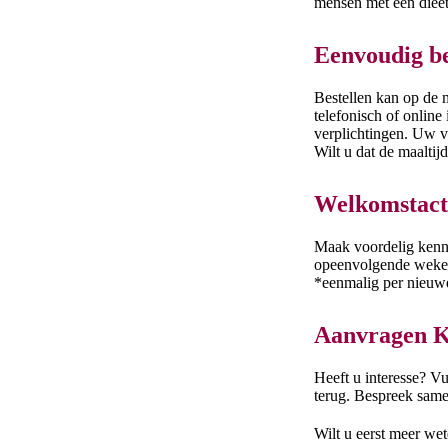
mensen met een dieet
Eenvoudig be
Bestellen kan op de m
telefonisch of online
verplichtingen. Uw va
Wilt u dat de maaltij
Welkomstact
Maak voordelig kenni
opeenvolgende weken 
*eenmalig per nieuwe 
Aanvragen Ko
Heeft u interesse? Vu
terug. Bespreek same
Wilt u eerst meer we