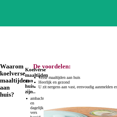
Waarom
De voordelen:
Koelverse
koelverse
maaltijden
Verse maaltijden aan huis
maaltijden
aan
Heerlijk en gezond
huis
aan
U zit nergens aan vast, eenvoudig aanmelden e
zijn..
huis?
ambachtelijk
en
dagelijks
vers