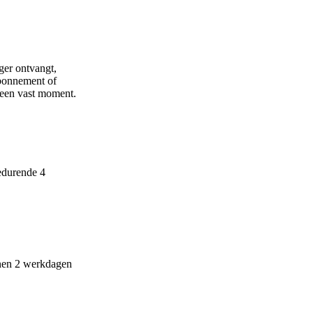
ger ontvangt,
abonnement of
p een vast moment.
edurende 4
innen 2 werkdagen