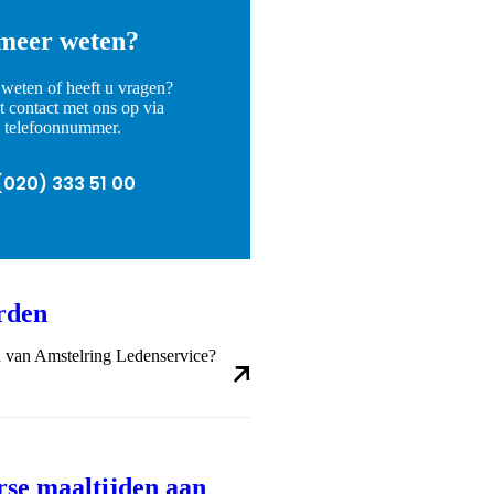
 meer weten?
 weten of heeft u vragen?
 contact met ons op via
d telefoonnummer.
nnummer
(020) 333 51 00
rden
id van Amstelring Ledenservice?
rse maaltijden aan