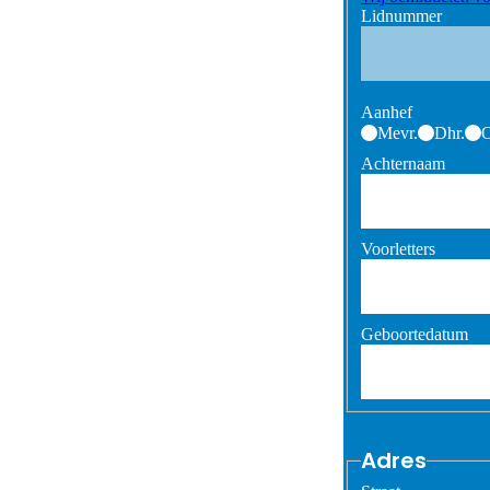
Lidnummer
Aanhef
Mevr.
Dhr.
O
Achternaam
Voorletters
Geboortedatum
Adres