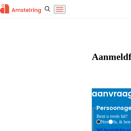
Overslaan en naar de inhoud gaan
Amstelring
Zoeken
Menu
Home
Aanmeldf
Aanvraa
Persoonsg
Bent u reeds lid?
Nee
Ja, ik ben 
Wij bemiddelen voo