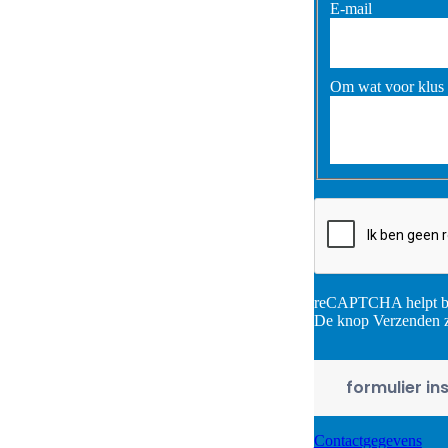
E-mail
Om wat voor klus 
reCAPTCHA helpt bij
De knop Verzenden z
Contactgegevens