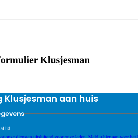
ormulier Klusjesman
g Klusjesman aan huis
egevens
al lid
r onze diensten uitsluitend voor onze leden. Meld u hier aan voor het