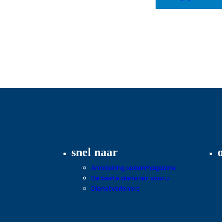
snel naar
Amstelring Ledenmagazine
De beste diensten voor u
Dienstverleners