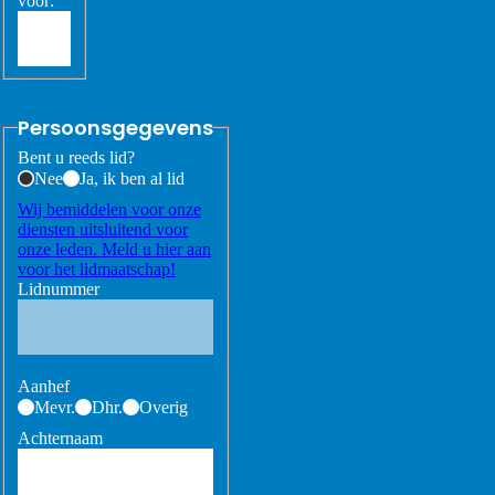
voor:
Persoonsgegevens
Bent u reeds lid?
Nee
Ja, ik ben al lid
Wij bemiddelen voor onze
diensten uitsluitend voor
onze leden. Meld u hier aan
voor het lidmaatschap!
Lidnummer
Aanhef
Mevr.
Dhr.
Overig
Achternaam