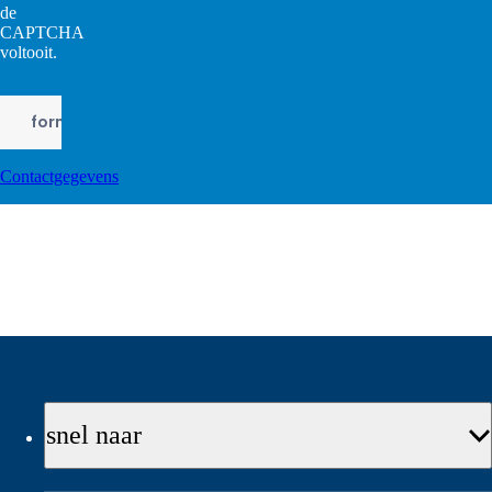
de
CAPTCHA
voltooit.
Contactgegevens
snel naar