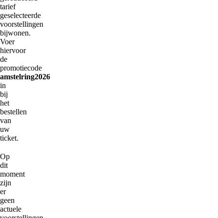
tarief
geselecteerde
voorstellingen
bijwonen.
Voer
hiervoor
de
promotiecode
amstelring2026
in
bij
het
bestellen
van
uw
ticket.
Op
dit
moment
zijn
er
geen
actuele
voorstellingen