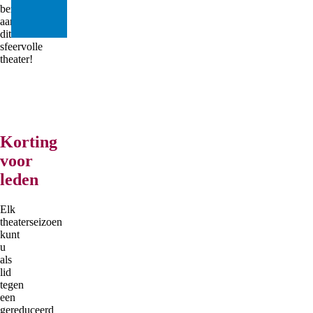
bezoek
aan
dit
sfeervolle
theater!
Korting
voor
leden
Elk
theaterseizoen
kunt
u
als
lid
tegen
een
gereduceerd