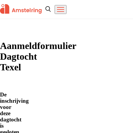
Overslaan en naar de inhoud gaan
Amstelring
Zoeken
Menu
Home
Aanmeldformulier
Dagtocht
Texel
De
inschrijving
voor
deze
dagtocht
is
gesloten.