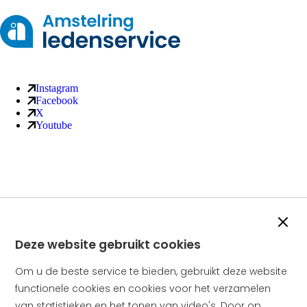
Instagram
Sociale media kanalen
van Amstelring (externe link)
Facebook
van Amstelring (externe link)
X
van Amstelring (externe link)
Youtube
van Amstelring (externe link)
Slui
Deze website gebruikt cookies
Om u de beste service te bieden, gebruikt deze website
functionele cookies en cookies voor het verzamelen
van statistieken en het tonen van video's. Door op