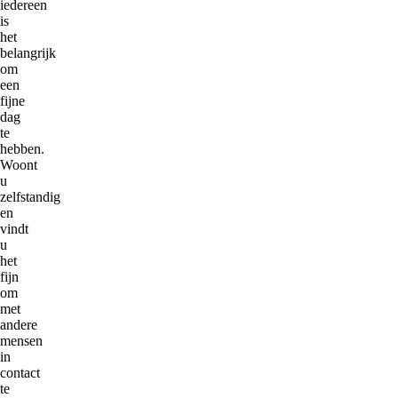
iedereen
is
het
belangrijk
om
een
fijne
dag
te
hebben.
Woont
u
zelfstandig
en
vindt
u
het
fijn
om
met
andere
mensen
in
contact
te