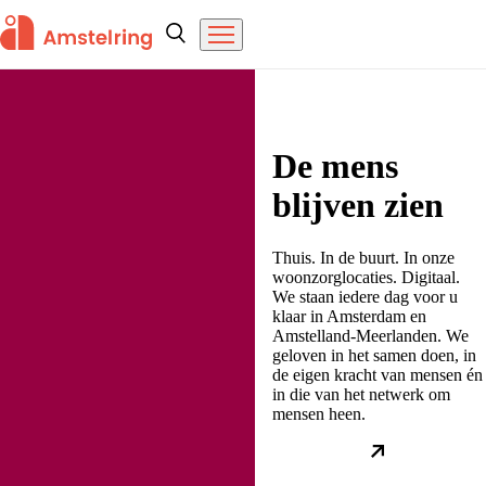
Overslaan en naar de inhoud gaan
Amstelring
Zoeken
Menu
De mens
blijven zien
Thuis. In de buurt. In onze
woonzorglocaties. Digitaal.
We staan iedere dag voor u
klaar in Amsterdam en
Amstelland-Meerlanden. We
geloven in het samen doen, in
de eigen kracht van mensen én
in die van het netwerk om
mensen heen.
Meer over ons