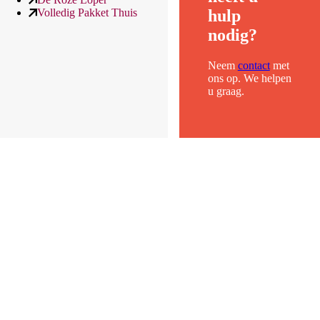
Volledig Pakket Thuis
hulp
nodig?
Neem
contact
met
ons op. We helpen
u graag.