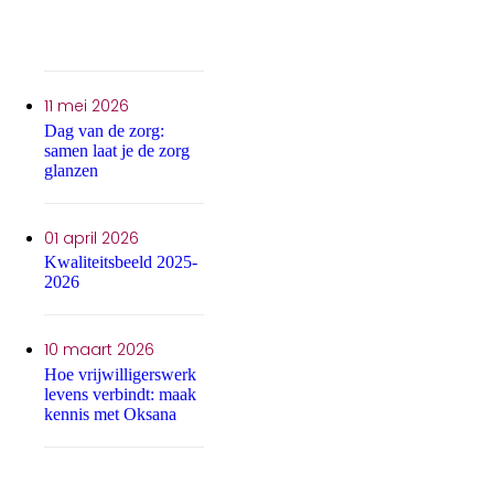
Publicatiedatum:
11 mei 2026
Dag van de zorg:
samen laat je de zorg
glanzen
Publicatiedatum:
01 april 2026
Kwaliteitsbeeld 2025-
2026
Publicatiedatum:
10 maart 2026
Hoe vrijwilligerswerk
levens verbindt: maak
kennis met Oksana